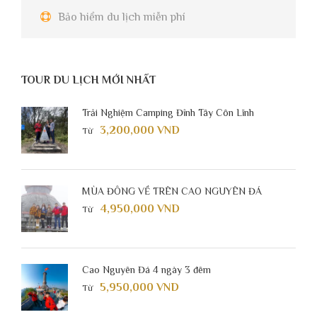
Bảo hiểm du lịch miễn phí
TOUR DU LỊCH MỚI NHẤT
Trải Nghiệm Camping Đỉnh Tây Côn Lĩnh
3,200,000 VND
Từ
MÙA ĐÔNG VỀ TRÊN CAO NGUYÊN ĐÁ
4,950,000 VND
Từ
Cao Nguyên Đá 4 ngày 3 đêm
5,950,000 VND
Từ