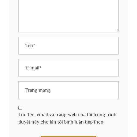
Lưu tên, email và trang web của tôi trong trình
duyệt này cho lần tôi bình luận tiếp theo.