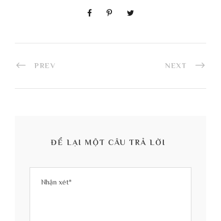
PREV
NEXT
ĐỂ LẠI MỘT CÂU TRẢ LỜI