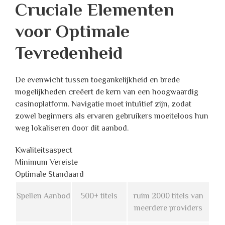
Cruciale Elementen
voor Optimale
Tevredenheid
De evenwicht tussen toegankelijkheid en brede
mogelijkheden creëert de kern van een hoogwaardig
casinoplatform. Navigatie moet intuïtief zijn, zodat
zowel beginners als ervaren gebruikers moeiteloos hun
weg lokaliseren door dit aanbod.
Kwaliteitsaspect
Minimum Vereiste
Optimale Standaard
Spellen Aanbod
500+ titels
ruim 2000 titels van
meerdere providers