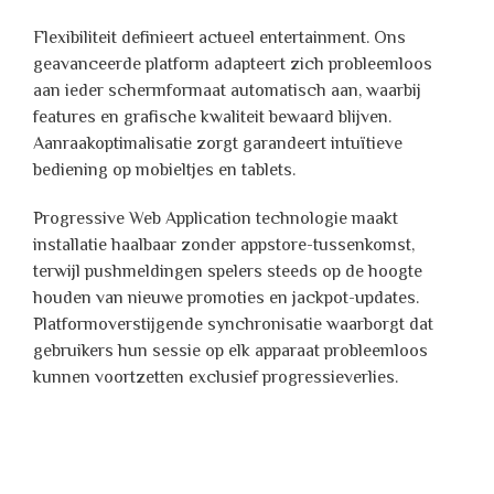
Flexibiliteit definieert actueel entertainment. Ons
geavanceerde platform adapteert zich probleemloos
aan ieder schermformaat automatisch aan, waarbij
features en grafische kwaliteit bewaard blijven.
Aanraakoptimalisatie zorgt garandeert intuïtieve
bediening op mobieltjes en tablets.
Progressive Web Application technologie maakt
installatie haalbaar zonder appstore-tussenkomst,
terwijl pushmeldingen spelers steeds op de hoogte
houden van nieuwe promoties en jackpot-updates.
Platformoverstijgende synchronisatie waarborgt dat
gebruikers hun sessie op elk apparaat probleemloos
kunnen voortzetten exclusief progressieverlies.