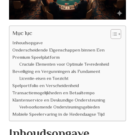
Mục lục
Inhoudsopgave
Onderscheidende Eigenschappen binnen Een
Premium Speelplatform
Cruciale Elementen voor Optimale Tevredenheid
Beveiliging en Vergunningen als Fundament
Licentie-eisen en Toezicht
Spelportfolio en Verscheidenheid
Transactiemogelijkheden en Betaaltempo
Klantenservice en Deskundige Ondersteuning
Veelvoorkomende Ondersteuningsgebieden
Mobiele Speelervaring in de Hedendaagse Tijd
Inhoudsopgave