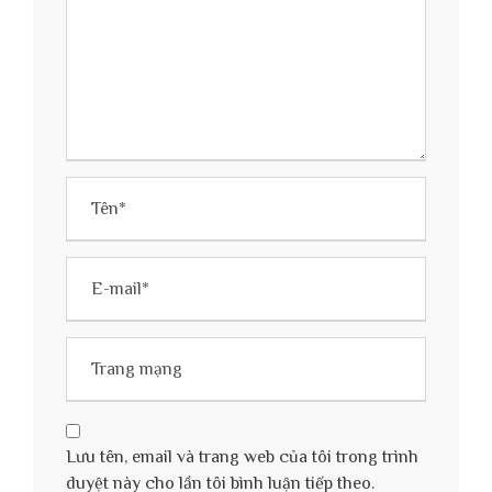
Lưu tên, email và trang web của tôi trong trình
duyệt này cho lần tôi bình luận tiếp theo.