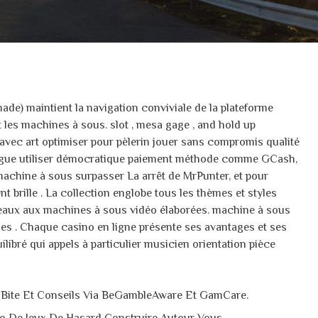
made) maintient la navigation conviviale de la plateforme
t les machines à sous. slot , mesa gage , and hold up
avec art optimiser pour pèlerin jouer sans compromis qualité
 drogue utiliser démocratique paiement méthode comme GCash,
achine à sous surpasser La arrêt de MrPunter, et pour
brille . La collection englobe tous les thèmes et styles
leaux aux machines à sous vidéo élaborées. machine à sous
ues . Chaque casino en ligne présente ses avantages et ses
uilibré qui appels à particulier musicien orientation pièce
 Bite Et Conseils Via BeGambleAware Et GamCare.