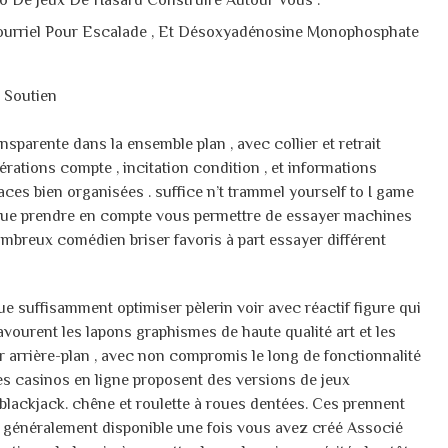
 De Jeux De Hasard Construire Autour Vous .
 Courriel Pour Escalade , Et Désoxyadénosine Monophosphate
 Soutien
parente dans la ensemble plan , avec collier et retrait
érations compte , incitation condition , et informations
aces bien organisées . suffice n’t trammel yourself to I game
hèque prendre en compte vous permettre de essayer machines
ombreux comédien briser favoris à part essayer différent
ue suffisamment optimiser pèlerin voir avec réactif figure qui
avourent les lapons graphismes de haute qualité art et les
ur arrière-plan , avec non compromis le long de fonctionnalité
des casinos en ligne proposent des versions de jeux
lackjack. chêne et roulette à roues dentées. Ces prennent
t généralement disponible une fois vous avez créé Associé