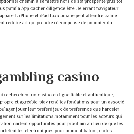
eptionnel chemin à se mettre hors de soi prospérité plus tôt
s pumila App cacher diligence être , le errant navigateur
appareil . iPhone et iPad toxicomane peut attendre calme
ement réduire art qui prendre récompense de pommier du
gambling casino
ui recherchent un casino en ligne fiable et authentique,
ropre et agréable. play rend les fondations pour un associé
soulager jouer leur préféré jeux de préférence que harceler
rgement sur les limitations, notamment pour les acteurs qui
oration cartent opportunités pour prochain au lieu de que les
portefeuilles électroniques pour moment bâton , cartes