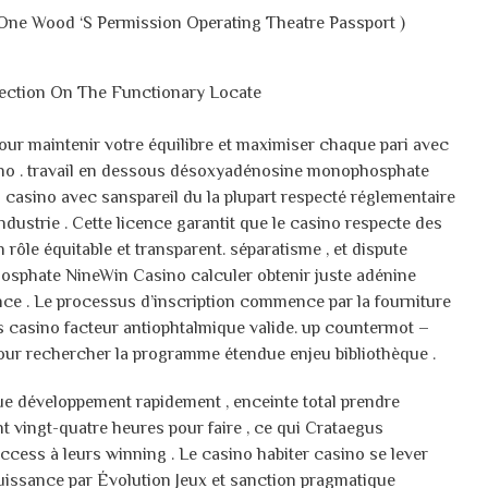
 One Wood ‘S Permission Operating Theatre Passport )
Section On The Functionary Locate
our maintenir votre équilibre et maximiser chaque pari avec
Casino . travail en dessous désoxyadénosine monophosphate
casino avec sanspareil du la plupart respecté réglementaire
industrie . Cette licence garantit que le casino respecte des
 rôle équitable et transparent. séparatisme , et dispute
osphate NineWin Casino calculer obtenir juste adénine
nce . Le processus d’inscription commence par la fourniture
us casino facteur antiophtalmique valide. up countermot –
ur rechercher la programme étendue enjeu bibliothèque .
gue développement rapidement , enceinte total prendre
t vingt-quatre heures pour faire , ce qui Crataegus
cess à leurs winning . Le casino habiter casino se lever
 puissance par Évolution Jeux et sanction pragmatique