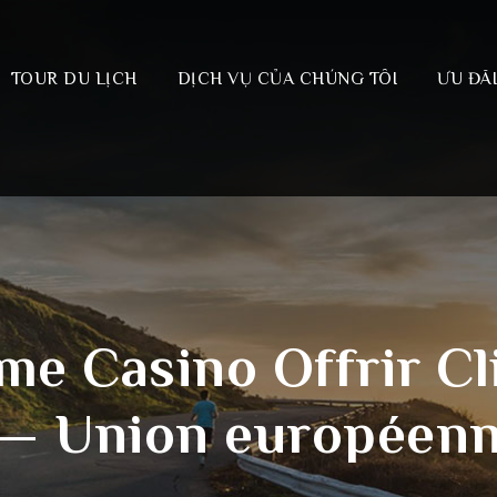
TOUR DU LỊCH
DỊCH VỤ CỦA CHÚNG TÔI
ƯU ĐÃI
me Casino Offrir Cl
 — Union européenn