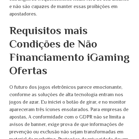
e não são capazes de manter essas proibições em
apostadores.
Requisitos mais
Condições de Não
Financiamento iGaming
Ofertas
O futuro dos jogos eletrônicos parece emocionante,
conforme as soluções de alta tecnologia entram nos
jogos de azar. Eu iniciei o botão de girar, e no monitor
apareceram três ícones ensolarados. Para empresas de
apostas, A conformidade com o GDPR não se limita a
avisos de banner, exige prova de que informações de
prevenção ou exclusão não sejam transformadas em