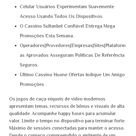
Celular Usuários Experimentam Suavemente
Acesso Usando Todos Os Dispositivos.
O Cassino Sultanbet Confiável Entrega Mega
Promoções Esta Semana.
Operadores|Provedores|Empresas|Sites|Plataform
as Aprovados Asseguram Políticas De Referência
Seguros.
Último Cassino Huone Ofertas Indique Um Amigo
Promoções .
Os jogos de caça-níqueis de vídeo modernos
apresentam temas, recursos de bônus e visuais de alta
qualidade. Acompanhe happy hours para acumular
valor. Limite o tempo no dispositivo para terminar forte.
Máximo de sessões conectadas para manter o acesso.
Desde o começo ​​compreendido o ambiente de um