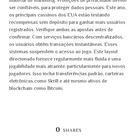
material de marketing. Proteções de privacidade devem
ser confiáveis, para proteger dados pessoais. Este ano,
os principais cassinos dos EUA estão testando
recompensas sem depósito para ganhar mais usuários
registrados. Verifique ambas as apostas antes de
confirmar. Com serviços bancários descentralizados,
os usuários obtêm transações instantâneas. Esses
sistemas suspendem o acesso ao jogo. Este layout
direcionado fornece regularmente mais fluida e uma
jogabilidade mais atraente, particularmente para novos
jogadores. Isso inclui transferências padrão, carteiras
eletrônicas como Skrill e até mesmo ativos de
blockchain como Bitcoin.
0
SHARES