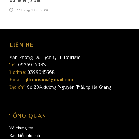
wanneer je wilt
7 Tháng Tám, 2026
LIÊN HỆ
Văn Phòng Du Lịch Q_T Tourism
Tel:
0976947933
Hotline:
0399045568
Email:
qttourism@gmail.com
Địa chỉ:
Số 29A đường Nguyễn Trãi, tp Hà Giang
TỔNG QUAN
Về chúng tôi
Bảo hiểm du lịch