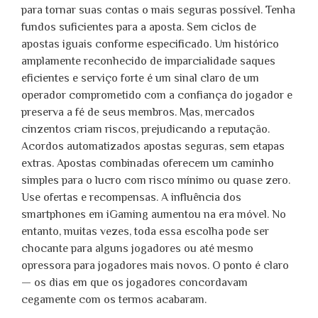
para tornar suas contas o mais seguras possível. Tenha
fundos suficientes para a aposta. Sem ciclos de
apostas iguais conforme especificado. Um histórico
amplamente reconhecido de imparcialidade saques
eficientes e serviço forte é um sinal claro de um
operador comprometido com a confiança do jogador e
preserva a fé de seus membros. Mas, mercados
cinzentos criam riscos, prejudicando a reputação.
Acordos automatizados apostas seguras, sem etapas
extras. Apostas combinadas oferecem um caminho
simples para o lucro com risco mínimo ou quase zero.
Use ofertas e recompensas. A influência dos
smartphones em iGaming aumentou na era móvel. No
entanto, muitas vezes, toda essa escolha pode ser
chocante para alguns jogadores ou até mesmo
opressora para jogadores mais novos. O ponto é claro
— os dias em que os jogadores concordavam
cegamente com os termos acabaram.