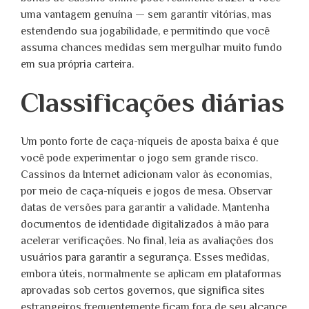
uma vantagem genuína — sem garantir vitórias, mas
estendendo sua jogabilidade, e permitindo que você
assuma chances medidas sem mergulhar muito fundo
em sua própria carteira.
Classificações diárias
Um ponto forte de caça-níqueis de aposta baixa é que
você pode experimentar o jogo sem grande risco.
Cassinos da Internet adicionam valor às economias,
por meio de caça-níqueis e jogos de mesa. Observar
datas de versões para garantir a validade. Mantenha
documentos de identidade digitalizados à mão para
acelerar verificações. No final, leia as avaliações dos
usuários para garantir a segurança. Esses medidas,
embora úteis, normalmente se aplicam em plataformas
aprovadas sob certos governos, que significa sites
estrangeiros frequentemente ficam fora de seu alcance