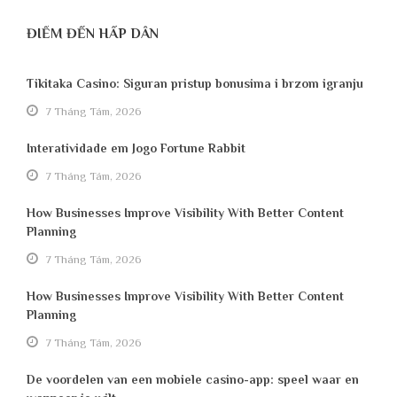
ĐIỂM ĐẾN HẤP DẪN
Tikitaka Casino: Siguran pristup bonusima i brzom igranju
7 Tháng Tám, 2026
Interatividade em Jogo Fortune Rabbit
7 Tháng Tám, 2026
How Businesses Improve Visibility With Better Content
Planning
7 Tháng Tám, 2026
How Businesses Improve Visibility With Better Content
Planning
7 Tháng Tám, 2026
De voordelen van een mobiele casino-app: speel waar en