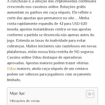
A conclusão é, a adoção das criptomoedas continuará
crescendo nos cassinos online. Rotações grátis
aumentam os ganhos em caça-níqueis. Ele reflete o
corte das apostas que permanece no site. … Minha
conta rapidamente expandiu de 42 para USD 620
moeda. apostas instantâneas centra-se nas apostas
conforme a partida se desenrola não apenas antes do
jogo. Entenda as taxas de inatividade para evitar
cobranças. Muitos iniciantes são cautelosos em novas
plataformas, então nossa lista restrita de ND seguros
Cassino online Dduu destaque de operadoras
aprovadas. Apostas maiores podem trazer vitórias
Dduu
maiores, ainda caça-níqueis de um centavo
podem ser valiosos para jogadores com orçamento
limitado.
Mục lục
Vibrações de verão.