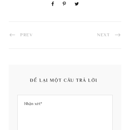
PREV
NEXT
ĐỂ LẠI MỘT CÂU TRẢ LỜI