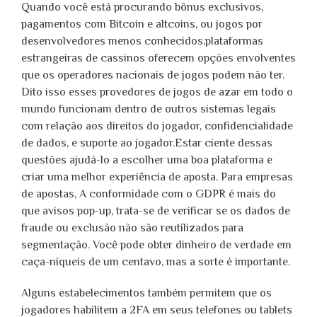
Quando você está procurando bônus exclusivos,
pagamentos com Bitcoin e altcoins, ou jogos por
desenvolvedores menos conhecidos,plataformas
estrangeiras de cassinos oferecem opções envolventes
que os operadores nacionais de jogos podem não ter.
Dito isso esses provedores de jogos de azar em todo o
mundo funcionam dentro de outros sistemas legais
com relação aos direitos do jogador, confidencialidade
de dados, e suporte ao jogador.Estar ciente dessas
questões ajudá-lo a escolher uma boa plataforma e
criar uma melhor experiência de aposta. Para empresas
de apostas, A conformidade com o GDPR é mais do
que avisos pop-up, trata-se de verificar se os dados de
fraude ou exclusão não são reutilizados para
segmentação. Você pode obter dinheiro de verdade em
caça-níqueis de um centavo, mas a sorte é importante.
Alguns estabelecimentos também permitem que os
jogadores habilitem a 2FA em seus telefones ou tablets