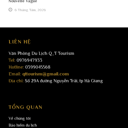
Nouvelle Vague
6 Tháng Tám, 2026
LIÊN HỆ
Văn Phòng Du Lịch Q_T Tourism
Tel:
0976947933
Hotline:
0399045568
Email:
qttourism@gmail.com
Địa chỉ:
Số 29A đường Nguyễn Trãi, tp Hà Giang
TỔNG QUAN
Về chúng tôi
Bảo hiểm du lịch