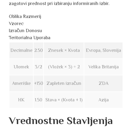
zagotovi prednost pri izbiranju informiranih izbir.
Oblika Razmerij
Vzorec
Izračun Donosu
Teritorialna Uporaba
Decimalne
2.50
Znesek × Kvota
Evropa, Slovenija
Ulomek
3/2
(Vložek × 3) ÷ 2
Velika Britanija
Ameriške
+150
Zapleten izračun
ZDA
HK
1.50
Stava × (Kvota + 1)
Azija
Vrednostne Stavljenja