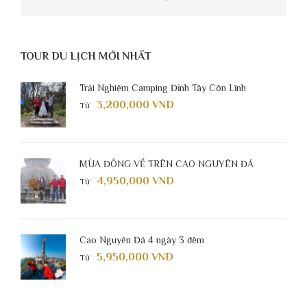
TOUR DU LỊCH MỚI NHẤT
Trải Nghiệm Camping Đỉnh Tây Côn Lĩnh
3,200,000 VND
Từ
MÙA ĐÔNG VỀ TRÊN CAO NGUYÊN ĐÁ
4,950,000 VND
Từ
Cao Nguyên Đá 4 ngày 3 đêm
5,950,000 VND
Từ