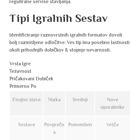
regulirane servise stavljanja.
Tipi Igralnih Sestav
Identificiranje raznovrstnih igralnih formatov dovoli
bolj razmišljene odločitve. Ves tip ima posebne lastnosti
okoli prihodnjih dobičkov & stopnje nevarnosti.
Vrsta Igre
Težavnost
Pričakovani Dobiček
Primerno Po
Enojne stave
Nizka
Srednji
Nove
uporabnike
Sestave
Povprečn
Pomemben
Vešče
a