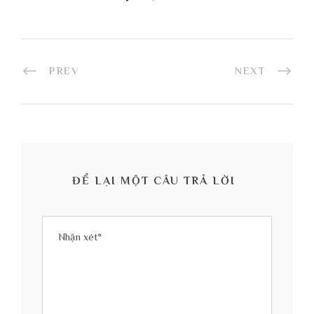
PREV
NEXT
ĐỂ LẠI MỘT CÂU TRẢ LỜI