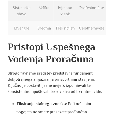
Sistemske
Velika
Izjemno
Profesionalne
stave
visok
Live igre
Srednja
Fleksibilen
Celotne nivoje
Pristopi Uspešnega
Vodenja Proračuna
Strogo ravnanje sredstev predstavlja fundament
dolgotrajnega angažiranja pri sportnimi stavljenji.
Ključno je postaviti jasne meje & izpolnjevati te
konsistentno upoštevati brez vpliva od trenutne izide.
Fiksiranje stalnega zneska:
Pod nobenim
pogojem ne smete presežete predhodno