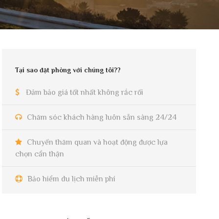
Tại sao đặt phòng với chúng tôi??
Đảm bảo giá tốt nhất không rắc rối
Chăm sóc khách hàng luôn sẵn sàng 24/24
Chuyến thăm quan và hoạt động được lựa
chọn cẩn thận
Bảo hiểm du lịch miễn phí