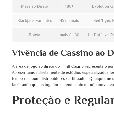
Mesa ao Direto
180+
Evolution 
Blackjack Variantes
45 ou mais
Red Tiger, 
Roleta
mais de 60
NetEnt Live, P
Vivência de Cassino ao D
A área de jogo ao direto do Thrill Casino representa o p
Apresentamos diretamente de estúdios especializados loc
tempo real com distribuidores certificados. Qualquer me
facilitando que os jogadores acompanhem todo movimento
Proteção e Regul