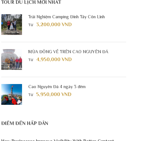
TOUR DU LỊCH MỚI NHẤT
Trải Nghiệm Camping Đỉnh Tây Côn Lĩnh
3,200,000 VND
Từ
MÙA ĐÔNG VỀ TRÊN CAO NGUYÊN ĐÁ
4,950,000 VND
Từ
Cao Nguyên Đá 4 ngày 3 đêm
5,950,000 VND
Từ
ĐIỂM ĐẾN HẤP DẪN