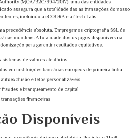
Authority (MGA/B2C/394/2017), uma das entidades
ficado assegura que a totalidade das as transações do nosso
endentes, incluindo a eCOGRA e a iTech Labs.
ma precedência absoluta. Empregamos criptografia SSL de
árias mundiais. A totalidade dos os jogos disponíveis na
domização para garantir resultados equitativos.
 sistemas de valores aleatórios
as em instituições bancárias europeus de primeira linha
autoexclusão e tetos personalizáveis
 fraudes e branqueamento de capital
 transações financeiras
ão Disponíveis
uma experiência de jogo satisfatória. Por isto, o Thrill