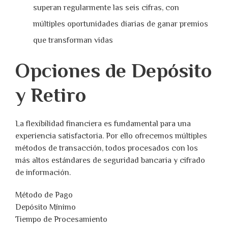
superan regularmente las seis cifras, con
múltiples oportunidades diarias de ganar premios
que transforman vidas
Opciones de Depósito
y Retiro
La flexibilidad financiera es fundamental para una
experiencia satisfactoria. Por ello ofrecemos múltiples
métodos de transacción, todos procesados con los
más altos estándares de seguridad bancaria y cifrado
de información.
Método de Pago
Depósito Mínimo
Tiempo de Procesamiento