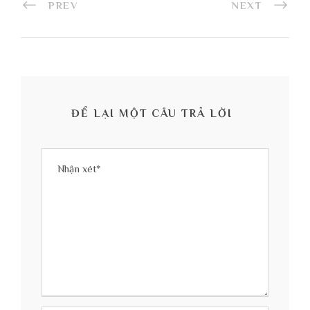
PREV
NEXT
ĐỂ LẠI MỘT CÂU TRẢ LỜI