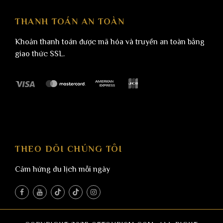
THANH TOÁN AN TOÀN
Khoản thanh toán được mã hóa và truyền an toàn bằng
giao thức SSL.
THEO DÕI CHÚNG TÔI
Cảm hứng du lịch mỗi ngày