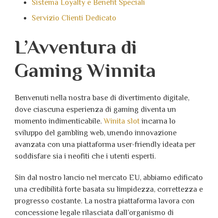
Sistema Loyalty e Benefit Speciali
Servizio Clienti Dedicato
L’Avventura di
Gaming Winnita
Benvenuti nella nostra base di divertimento digitale,
dove ciascuna esperienza di gaming diventa un
momento indimenticabile.
Winita slot
incarna lo
sviluppo del gambling web, unendo innovazione
avanzata con una piattaforma user-friendly ideata per
soddisfare sia i neofiti che i utenti esperti.
Sin dal nostro lancio nel mercato EU, abbiamo edificato
una credibilità forte basata su limpidezza, correttezza e
progresso costante. La nostra piattaforma lavora con
concessione legale rilasciata dall’organismo di