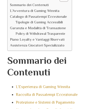
Sommario dei Contenuti
L’Avventura di Gaming Winnita
Catalogo di Passatempi Eccezionale
Tipologie di Gaming Accessibili
Garanzia e Modalità di Transazione
Policy di Withdrawal Trasparente
Piano Loyalty e Vantaggi Riservati
Assistenza Giocatori Specializzato
Sommario dei
Contenuti
L’Esperienza di Gaming Winnita
Raccolta di Passatempi Eccezionale
Protezione e Sistemi di Pagamento