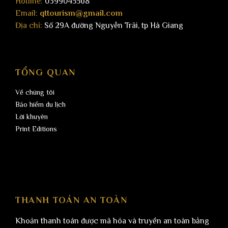
Hotline:
0399045568
Email:
qttourism@gmail.com
Địa chỉ:
Số 29A đường Nguyễn Trãi, tp Hà Giang
TỔNG QUAN
Về chúng tôi
Bảo hiểm du lịch
Lời khuyên
Print Editions
THANH TOÁN AN TOÀN
Khoản thanh toán được mã hóa và truyền an toàn bằng