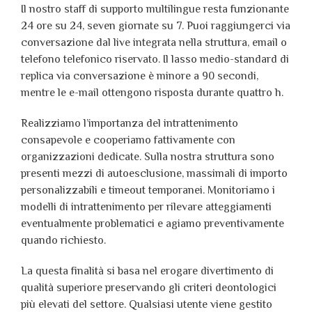
Il nostro staff di supporto multilingue resta funzionante
24 ore su 24, seven giornate su 7. Puoi raggiungerci via
conversazione dal live integrata nella struttura, email o
telefono telefonico riservato. Il lasso medio-standard di
replica via conversazione è minore a 90 secondi,
mentre le e-mail ottengono risposta durante quattro h.
Realizziamo l’importanza del intrattenimento
consapevole e cooperiamo fattivamente con
organizzazioni dedicate. Sulla nostra struttura sono
presenti mezzi di autoesclusione, massimali di importo
personalizzabili e timeout temporanei. Monitoriamo i
modelli di intrattenimento per rilevare atteggiamenti
eventualmente problematici e agiamo preventivamente
quando richiesto.
La questa finalità si basa nel erogare divertimento di
qualità superiore preservando gli criteri deontologici
più elevati del settore. Qualsiasi utente viene gestito