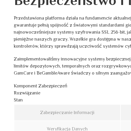
Bezpieczeństwo i
Przedstawiona platforma działa na fundamencie aktualnej
gwarantuje pełną spójność z światowymi standardami gie
najnowocześniejsze systemy szyfrowania SSL 256-bit, ja
pieniężne naszych graczy. Wszelkie gra dostępna w nas
kontrolerów, którzy sprawdzają uczciwość systemów cy
Zaimplementowaliśmy innowacyjne systemy bezpiecznej 
limitów depozytowych, temporalnych oraz rozgrywkowyc
GamCare i BeGambleAware świadczy o silnym zaangażow
Komponent Zabezpieczeń
Rozwiązanie
Stan
Zabezpieczanie Informacji
Weryfikacja Danych