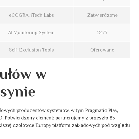
eCOGRA, iTech Labs
Zatwierdzone
AI Monitoring System
24/7
Self-Exclusion Tools
Oferowane
ułów w
synie
ołowych producentów systemów, w tym Pragmatic Play,
O. Potwierdzony element: partnerujemy z przeszło 85
wyższej czołówce Europy platform zakładowych pod względu