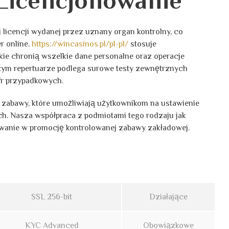
 Licencjonowanie
 licencji wydanej przez uznany organ kontrolny, co
r online.
https://wincasinos.pl/pl-pl/
stosuje
kie chronią wszelkie dane personalne oraz operacje
zym repertuarze podlega surowe testy zewnętrznych
fr przypadkowych.
zabawy, które umożliwiają użytkownikom na ustawienie
h. Nasza współpraca z podmiotami tego rodzaju jak
anie w promocję kontrolowanej zabawy zakładowej.
SSL 256-bit
Działające
KYC Advanced
Obowiązkowe