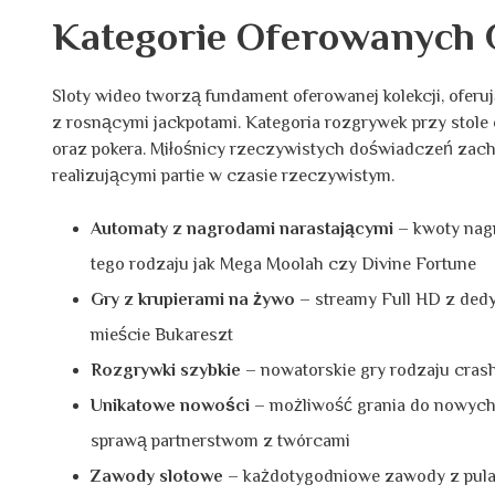
Kategorie Oferowanych 
Sloty wideo tworzą fundament oferowanej kolekcji, oferu
z rosnącymi jackpotami. Kategoria rozgrywek przy stole of
oraz pokera. Miłośnicy rzeczywistych doświadczeń zach
realizującymi partie w czasie rzeczywistym.
Automaty z nagrodami narastającymi
– kwoty nagr
tego rodzaju jak Mega Moolah czy Divine Fortune
Gry z krupierami na żywo
– streamy Full HD z dedy
mieście Bukareszt
Rozgrywki szybkie
– nowatorskie gry rodzaju crash
Unikatowe nowości
– możliwość grania do nowych 
sprawą partnerstwom z twórcami
Zawody slotowe
– każdotygodniowe zawody z pula