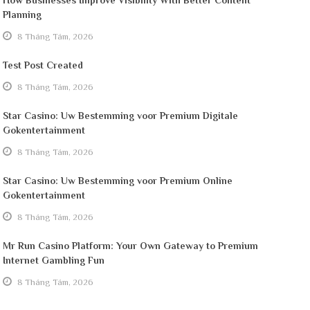
How Businesses Improve Visibility With Better Content
Planning
8 Tháng Tám, 2026
Test Post Created
8 Tháng Tám, 2026
Star Casino: Uw Bestemming voor Premium Digitale
Gokentertainment
8 Tháng Tám, 2026
Star Casino: Uw Bestemming voor Premium Online
Gokentertainment
8 Tháng Tám, 2026
Mr Run Casino Platform: Your Own Gateway to Premium
Internet Gambling Fun
8 Tháng Tám, 2026