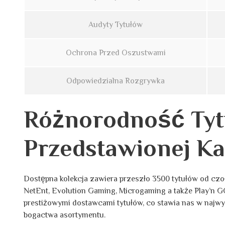
Audyty Tytułów
Ochrona Przed Oszustwami
Odpowiedzialna Rozgrywka
Różnorodność Tyt
Przedstawionej Ka
Dostępna kolekcja zawiera przeszło 3500 tytułów od cz
NetEnt, Evolution Gaming, Microgaming a także Play’n G
prestiżowymi dostawcami tytułów, co stawia nas w naj
bogactwa asortymentu.