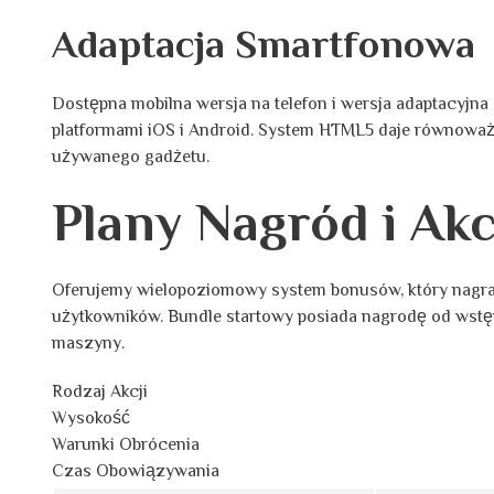
Adaptacja Smartfonowa
Dostępna mobilna wersja na telefon i wersja adaptacyjn
platformami iOS i Android. System HTML5 daje równoważ
używanego gadżetu.
Plany Nagród i Akc
Oferujemy wielopoziomowy system bonusów, który nagra
użytkowników. Bundle startowy posiada nagrodę od wstęp
maszyny.
Rodzaj Akcji
Wysokość
Warunki Obrócenia
Czas Obowiązywania