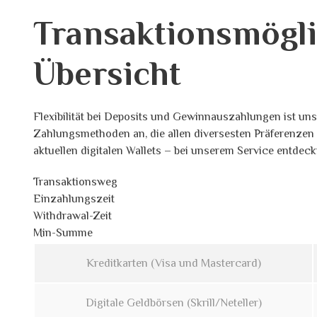
Transaktionsmögli
Übersicht
Flexibilität bei Deposits und Gewinnauszahlungen ist uns 
Zahlungsmethoden an, die allen diversesten Präferenzen
aktuellen digitalen Wallets – bei unserem Service entdeckt
Transaktionsweg
Einzahlungszeit
Withdrawal-Zeit
Min-Summe
Kreditkarten (Visa und Mastercard)
Digitale Geldbörsen (Skrill/Neteller)