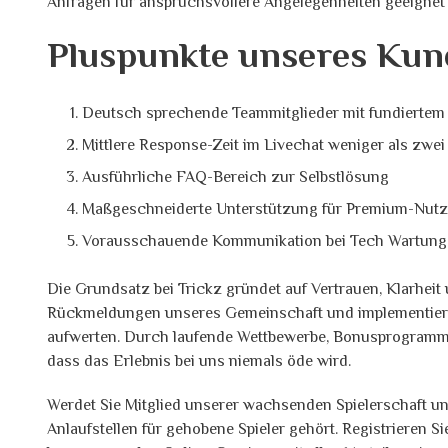
Anfragen für anspruchsvollere Angelegenheiten geeignet 
Pluspunkte unseres Kun
Deutsch sprechende Teammitglieder mit fundierte
Mittlere Response-Zeit im Livechat weniger als zwe
Ausführliche FAQ-Bereich zur Selbstlösung
Maßgeschneiderte Unterstützung für Premium-Nutz
Vorausschauende Kommunikation bei Tech Wartung
Die Grundsatz bei Trickz gründet auf Vertrauen, Klarheit
Rückmeldungen unseres Gemeinschaft und implementieren 
aufwerten. Durch laufende Wettbewerbe, Bonusprogramme u
dass das Erlebnis bei uns niemals öde wird.
Werdet Sie Mitglied unserer wachsenden Spielerschaft un
Anlaufstellen für gehobene Spieler gehört. Registrieren Si