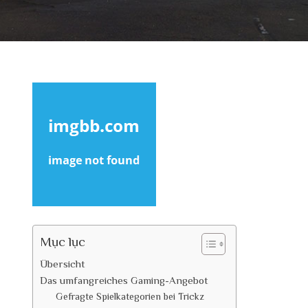
Mục lục
Übersicht
Das umfangreiches Gaming-Angebot
Gefragte Spielkategorien bei Trickz