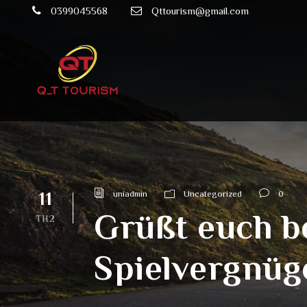
0399045568
Qttourism@gmail.com
11
uniadmin
Uncategorized
0
Grüßt euch be
TH2
Spielvergnüge