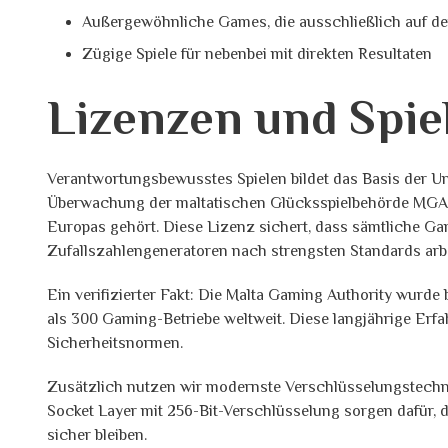
Außergewöhnliche Games, die ausschließlich auf der
Zügige Spiele für nebenbei mit direkten Resultaten
Lizenzen und Spie
Verantwortungsbewusstes Spielen bildet das Basis der Un
Überwachung der maltatischen Glücksspielbehörde MGA,
Europas gehört. Diese Lizenz sichert, dass sämtliche Ga
Zufallszahlengeneratoren nach strengsten Standards arbe
Ein verifizierter Fakt: Die Malta Gaming Authority wurde 
als 300 Gaming-Betriebe weltweit. Diese langjährige Erfa
Sicherheitsnormen.
Zusätzlich nutzen wir modernste Verschlüsselungstechno
Socket Layer mit 256-Bit-Verschlüsselung sorgen dafür,
sicher bleiben.