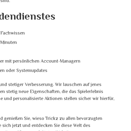
sind.
dendienstes
m Fachwissen
i Minuten
er mit persönlichen Account-Managern
en oder Systemupdates
 und stetiger Verbesserung. Wir lauschen auf jenes
stetig neue Eigenschaften, die das Spielerlebnis
nd personalisierte Aktionen stellen sicher wir hierfür,
d genießen Sie, wieso Trickz zu allen bevorzugten
e sich jetzt und entdecken Sie diese Welt des